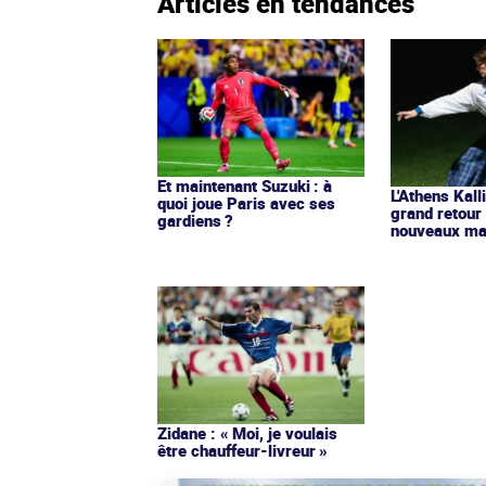
Articles en tendances
Et maintenant Suzuki : à
L'Athens Kall
quoi joue Paris avec ses
grand retour
gardiens ?
nouveaux mai
Zidane : « Moi, je voulais
être chauffeur-livreur »