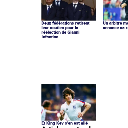
Deux fédérations retirent
Un arbitre m
leur soutien pour la
annonce sa r
réélection de Gianni
Infantino
Et King Kev s’en est allé