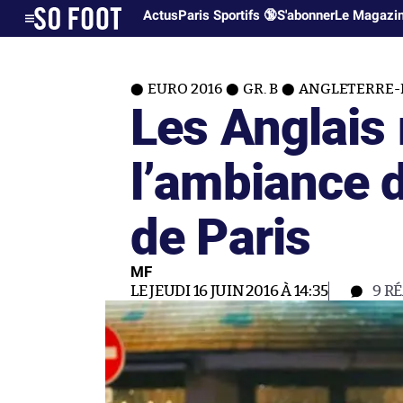
Actus
Paris Sportifs 🔞
S'abonner
Le Magazi
EURO 2016
GR. B
ANGLETERRE-P
Les Anglais
l’ambiance d
de Paris
MF
LE JEUDI 16 JUIN 2016 À 14:35
9
RÉ