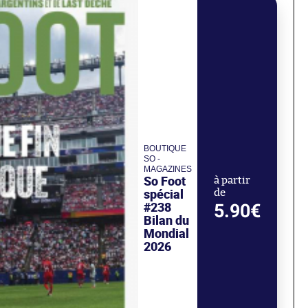
BOUTIQUE
SO -
MAGAZINES
So Foot
à partir
spécial
de
#238
5.90€
Bilan du
Mondial
2026