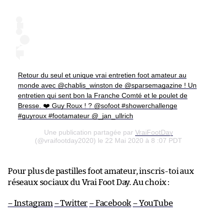
Retour du seul et unique vrai entretien foot amateur au
monde avec @chablis_winston de @sparsemagazine ! Un
entretien qui sent bon la Franche Comté et le poulet de
Bresse. ❤️ Guy Roux ! ? @sofoot #showerchallenge
#guyroux #footamateur @_jan_ullrich
Une publication partagée par
VraiFootDay
(@vraifootday2020) le 22 Mai 2020 à 8 :07 PDT
Pour plus de pastilles foot amateur, inscris-toi aux
réseaux sociaux du Vrai Foot Day. Au choix :
– Instagram
– Twitter
– Facebook
– YouTube