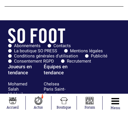
Abonnements
Contacts
La boutique SO PRESS
Mentions légales
Conditions générales d'utilisation
Publicité
Consentement RGPD
Recrutement
Joueurs en
Équipes en
tendance
tendance
Mohamed
Chelsea
Salah
Paris Saint-
Mykhailo
Germain
7
Mudryk
Bordeaux
Neymar
Olympique
Accueil
Actus
Boutique
Forum
Menu
Khalis Merah
lyonnais
Loïs Openda
FIFA
Moussa
Real Madrid
Niakhaté
RC Strasbourg