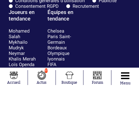
Conditions générales d'utilisation
Publicité
Consentement RGPD
Recrutement
Joueurs en
Équipes en
tendance
tendance
Mohamed
Chelsea
Salah
Paris Saint-
Mykhailo
Germain
Mudryk
Bordeaux
Neymar
Olympique
Khalis Merah
lyonnais
Loïs Openda
FIFA
Moussa
Real Madrid
10
Niakhaté
RC Strasbourg
Nicolás
AC Milan
Accueil
Actus
Boutique
Forum
Menu
Tagliafico
France
Pavel Šulc
RC Lens
Josh Maja
Gauthier Hein