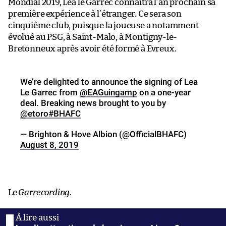
Mondial 2019, Léa le Garrec connaîtra l’an prochain sa
première expérience à l’étranger. Ce sera son
cinquième club, puisque la joueuse a notamment
évolué au PSG, à Saint-Malo, à Montigny-le-
Bretonneux après avoir été formé à Evreux.
We’re delighted to announce the signing of Lea
Le Garrec from
@EAGuingamp
on a one-year
deal. Breaking news brought to you by
@etoro
#BHAFC
— Brighton & Hove Albion (@OfficialBHAFC)
August 8, 2019
Le
Garrecording
.