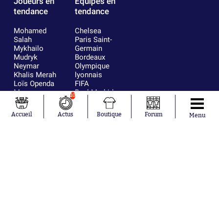
Joueurs en
Équipes en
tendance
tendance
Mohamed
Chelsea
Salah
Paris Saint-
Mykhailo
Germain
Mudryk
Bordeaux
Neymar
Olympique
Khalis Merah
lyonnais
Loïs Openda
FIFA
Moussa
Real Madrid
10
Niakhaté
RC Strasbourg
Nicolás
AC Milan
Accueil
Actus
Boutique
Forum
Menu
Tagliafico
France
Pavel Šulc
RC Lens
Josh Maja
Gauthier Hein