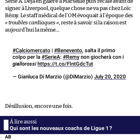
Serie A. Déjà en galère à Marseille puis recalé avant de
signer à Liverpool, quelque chose ne va pas chez Loïc
Rémy. Le staff médical de l’OM évoquait à l’époque des
« troubles cardiaques »
, reste à savoir si la raison est
aujourd’hui la même…
#Calciomercato
|
#Benevento
, salta il primo
colpo per la
#SerieA
:
#Remy
non giocherà con i
giallorossi
https://t.co/FIntGdcTut
— Gianluca Di Marzio (@DiMarzio)
July 20, 2020
Désillusion, encore une fois.
Qui sont les nouveaux coachs de Ligue 1 ?
AB