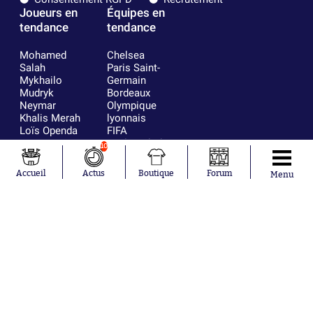
Joueurs en
Équipes en
tendance
tendance
Mohamed
Chelsea
Salah
Paris Saint-
Mykhailo
Germain
Mudryk
Bordeaux
Neymar
Olympique
Khalis Merah
lyonnais
Loïs Openda
FIFA
Moussa
Real Madrid
10
Niakhaté
RC Strasbourg
Nicolás
AC Milan
Accueil
Actus
Boutique
Forum
Menu
Tagliafico
France
Pavel Šulc
RC Lens
Josh Maja
Gauthier Hein