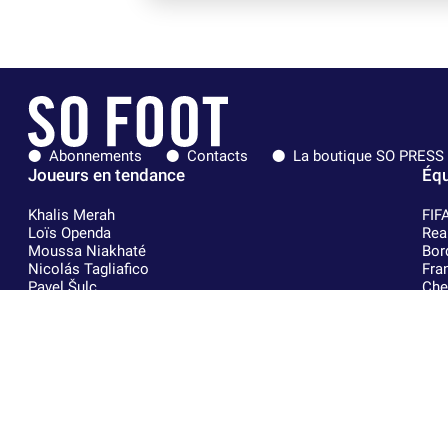
Abonnements
Contacts
La boutique SO PRESS
Joueurs en tendance
Équ
Khalis Merah
FIF
Loïs Openda
Rea
Moussa Niakhaté
Bor
Nicolás Tagliafico
Fra
Pavel Šulc
Che
Gauthier Hein
Par
Lionel Messi
Oly
Gonzalo García Torres
AC 
Gio Reyna
RC 
Leandro Paredes
RC 