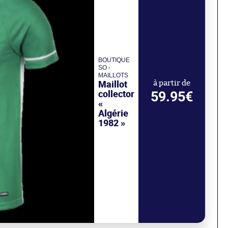
BOUTIQUE
SO -
MAILLOTS
Maillot
à partir de
collector
59.95€
«
Algérie
1982 »