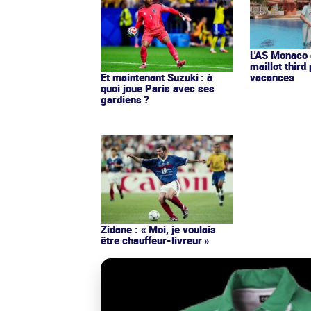
L'AS Monaco d
maillot third
Et maintenant Suzuki : à
vacances
quoi joue Paris avec ses
gardiens ?
Zidane : « Moi, je voulais
être chauffeur-livreur »