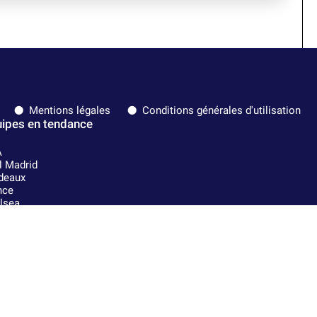
Mentions légales
Conditions générales d'utilisation
ipes en tendance
A
l Madrid
deaux
nce
lsea
is Saint-Germain
mpique lyonnais
Milan
Strasbourg
Lens