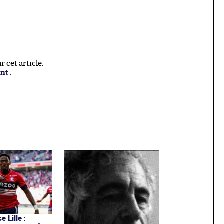
 cet article.
ant
.
e Lille :