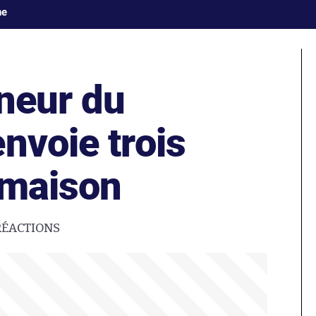
ne
nneur du
nvoie trois
 maison
RÉACTIONS