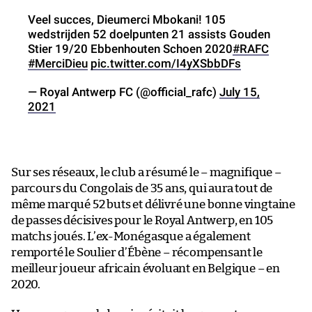
Veel succes, Dieumerci Mbokani! 105
wedstrijden 52 doelpunten 21 assists Gouden
Stier 19/20 Ebbenhouten Schoen 2020
#RAFC
#MerciDieu
pic.twitter.com/I4yXSbbDFs
— Royal Antwerp FC (@official_rafc)
July 15,
2021
Sur ses réseaux, le club a résumé le – magnifique –
parcours du Congolais de 35 ans, qui aura tout de
même marqué 52 buts et délivré une bonne vingtaine
de passes décisives pour le Royal Antwerp, en 105
matchs joués. L’ex-Monégasque a également
remporté le Soulier d’Ébène – récompensant le
meilleur joueur africain évoluant en Belgique – en
2020.