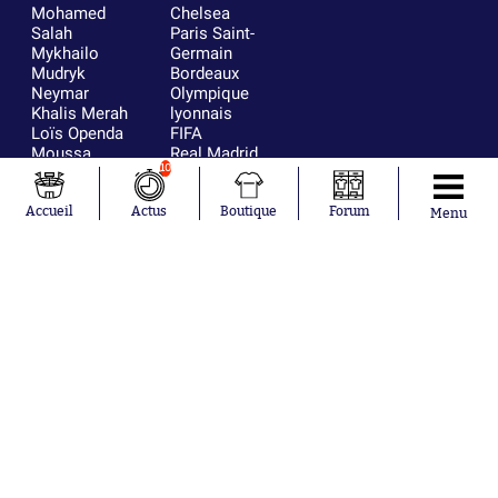
Mohamed
Chelsea
Salah
Paris Saint-
Mykhailo
Germain
Mudryk
Bordeaux
Neymar
Olympique
Khalis Merah
lyonnais
Loïs Openda
FIFA
Moussa
Real Madrid
10
Niakhaté
RC Strasbourg
Nicolás
AC Milan
Tagliafico
France
Accueil
Actus
Boutique
Forum
Menu
Pavel Šulc
RC Lens
Josh Maja
Gauthier Hein