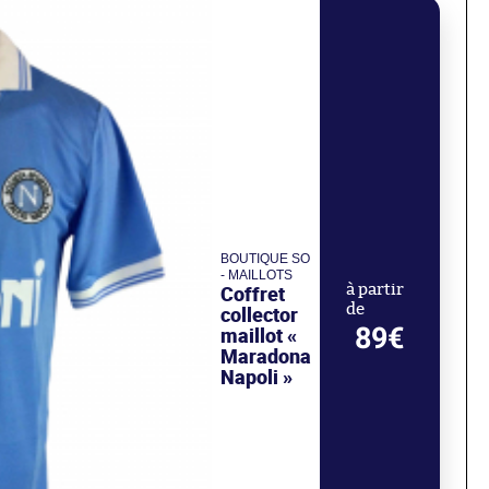
BOUTIQUE SO
- MAILLOTS
Coffret
à partir
de
collector
89€
maillot «
Maradona
Napoli »