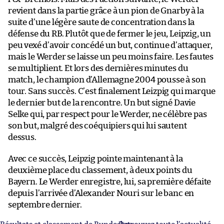
revient dans la partie grâce à un pion de Gnarby à la
suite d’une légère saute de concentration dans la
défense du RB. Plutôt que de fermer le jeu, Leipzig, un
peu vexé d’avoir concédé un but, continue d’attaquer,
mais le Werder se laisse un peu moins faire. Les fautes
se multiplient. Et lors des dernières minutes du
match, le champion d’Allemagne 2004 pousse à son
tour. Sans succès. C’est finalement Leizpig qui marque
le dernier but de la rencontre. Un but signé Davie
Selke qui, par respect pour le Werder, ne célèbre pas
son but, malgré des coéquipiers qui lui sautent
dessus.
Avec ce succès, Leipzig pointe maintenant à la
deuxième place du classement, à deux points du
Bayern. Le Werder enregistre, lui, sa première défaite
depuis l’arrivée d’Alexander Nouri sur le banc en
septembre dernier.