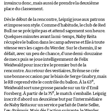
invaincu donc, mais aussi de prendre la deuxième
place du classement.
Dès le début de la rencontre, Leipzig joue aux patrons
et impose son style. Comme d’habitude, le club de Red
Bull ne se précipite pas et attend sagement son heure.
Quelques minutes avant la mi-temps, Naby Keita
récupère le ballon dans le camp adverse et file à toute
vitesse vers les cages du Werder. Sur le chemin, il se
défait, avec un peu de chance, d’une demi-douzaine
de mecs puis se joue intelligemment de Felix
Weidwald pour inscrire le premier but de la
rencontre. Au retour des vestiaires, Brême se crée
une bonne occasion par le biais de Serge Gnabry, mais
e
le RB reprend vite le contrôle du ballon. À la 63
,
Weidwald sort une grosse parade sur un tir d’Emil
e
Forsberg. À partir de la 75
, le match s’emballe. Leipzig
inscrit d’abord un deuxième but par l’intermédiaire
de Naby Keita sur un service parfait de Davie Selke,
l’ex-Brêmois. Mais dès l’action suivante, le Werder