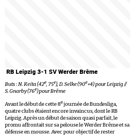
RB Leipzig 3-1 SV Werder Brême
e
e
e
Buts : N. Keita (42
, 75
), D. Selke (90
+4) pour Leipzig //
e
S. Gnarby (76
) pour Brême
e
Avant le début de cette 8
journée de Bundesliga,
quatre clubs étaient encore invaincus, dont le RB
Leipzig. Après un début de saison quasi parfait, le
promu affrontait sur sa pelouse le Werder Brême et sa
défense en mousse. Avec pour objectif de rester