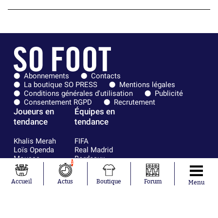
Abonnements
Contacts
La boutique SO PRESS
Mentions légales
Conditions générales d'utilisation
Publicité
Consentement RGPD
Recrutement
Joueurs en
Équipes en
tendance
tendance
Khalis Merah
FIFA
Loïs Openda
Real Madrid
Moussa
Bordeaux
1
Niakhaté
France
Nicolás
Chelsea
Accueil
Actus
Boutique
Forum
Menu
Tagliafico
Paris Saint-
Pavel Šulc
Germain
Gauthier Hein
Olympique
Lionel Messi
lyonnais