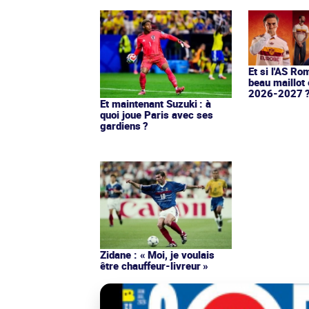
Et si l'AS Ro
beau maillot 
2026-2027 
Et maintenant Suzuki : à
quoi joue Paris avec ses
gardiens ?
Zidane : « Moi, je voulais
être chauffeur-livreur »