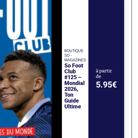
BOUTIQUE
SO -
MAGAZINES
So Foot
Club
à partir
#125 –
de
Mondial
5.95€
2026,
Ton
Guide
Ultime