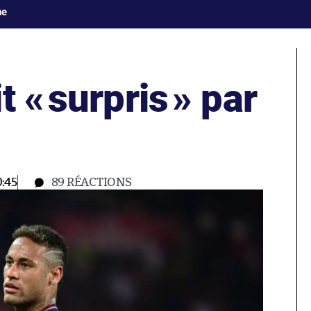
ne
t «
surpris
» par
:45
89
RÉACTIONS