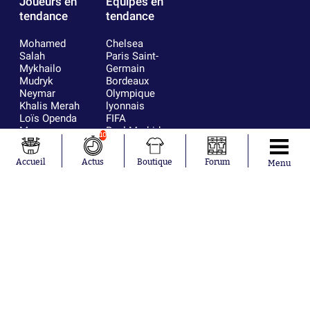
Joueurs en
Équipes en
tendance
tendance
Mohamed
Chelsea
Salah
Paris Saint-
Mykhailo
Germain
Mudryk
Bordeaux
Neymar
Olympique
Khalis Merah
lyonnais
Loïs Openda
FIFA
Moussa
Real Madrid
10
Niakhaté
RC Strasbourg
Nicolás
AC Milan
Accueil
Actus
Boutique
Forum
Menu
Tagliafico
France
Pavel Šulc
RC Lens
Josh Maja
Gauthier Hein