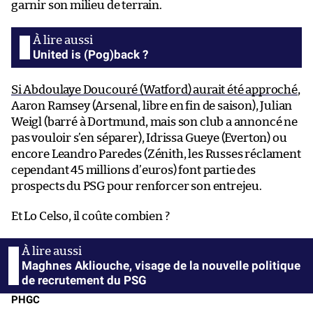
garnir son milieu de terrain.
United is (Pog)back ?
Si Abdoulaye Doucouré (Watford) aurait été approché
,
Aaron Ramsey (Arsenal, libre en fin de saison), Julian
Weigl (barré à Dortmund, mais son club a annoncé ne
pas vouloir s’en séparer), Idrissa Gueye (Everton) ou
encore Leandro Paredes (Zénith, les Russes réclament
cependant 45 millions d’euros) font partie des
prospects du PSG pour renforcer son entrejeu.
Et Lo Celso, il coûte combien ?
Maghnes Akliouche, visage de la nouvelle politique
de recrutement du PSG
PHGC