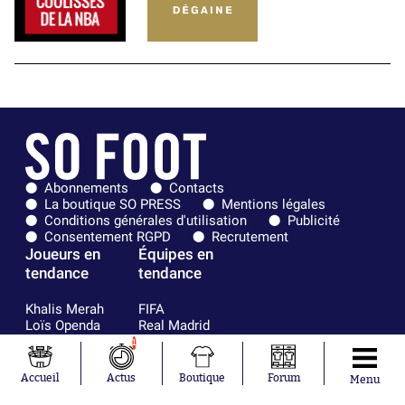
Abonnements
Contacts
La boutique SO PRESS
Mentions légales
Conditions générales d'utilisation
Publicité
Consentement RGPD
Recrutement
Joueurs en
Équipes en
tendance
tendance
Khalis Merah
FIFA
Loïs Openda
Real Madrid
Moussa
Bordeaux
1
Niakhaté
France
Nicolás
Chelsea
Accueil
Actus
Boutique
Forum
Menu
Tagliafico
Paris Saint-