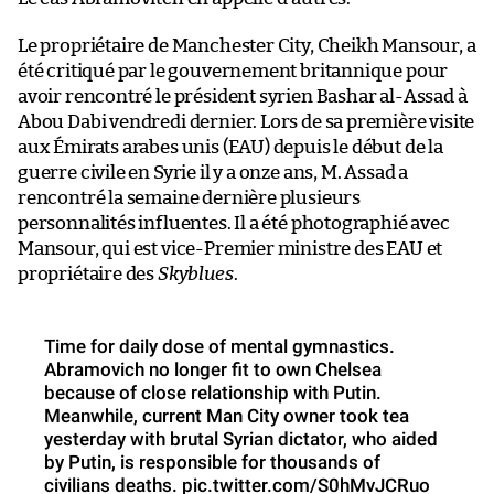
Le propriétaire de Manchester City, Cheikh Mansour, a
été critiqué par le gouvernement britannique pour
avoir rencontré le président syrien Bashar al-Assad à
Abou Dabi vendredi dernier. Lors de sa première visite
aux Émirats arabes unis (EAU) depuis le début de la
guerre civile en Syrie il y a onze ans, M. Assad a
rencontré la semaine dernière plusieurs
personnalités influentes. Il a été photographié avec
Mansour, qui est vice-Premier ministre des EAU et
propriétaire des
Skyblues
.
Time for daily dose of mental gymnastics.
Abramovich no longer fit to own Chelsea
because of close relationship with Putin.
Meanwhile, current Man City owner took tea
yesterday with brutal Syrian dictator, who aided
by Putin, is responsible for thousands of
civilians deaths.
pic.twitter.com/S0hMvJCRuo