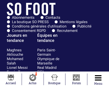
Abonnements
Contacts
La boutique SO PRESS
Mentions légales
Conditions générales d'utilisation
Publicité
Consentement RGPD
Recrutement
Joueurs en
Équipes en
tendance
tendance
Maghnes
Paris Saint-
Akliouche
Germain
Mohamed
Olympique de
Salah
Marseille
Lionel Messi
Real Madrid
Ferrán Torres
FIFA
0
Kilian Corredor
Olympique
Franco
lyonnais
Accueil
Actus
Boutique
Forum
Menu
Mastantuono
AS Monaco
Orel Mangala
FC Barcelone
Rio Mavuba
Argentine
Rodri
RC Strasbourg
Mika Godts
Trabzonspor