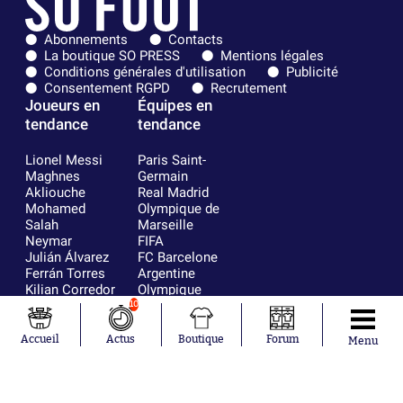
Abonnements
Contacts
La boutique SO PRESS
Mentions légales
Conditions générales d'utilisation
Publicité
Consentement RGPD
Recrutement
Joueurs en
Équipes en
tendance
tendance
Lionel Messi
Paris Saint-
Maghnes
Germain
Akliouche
Real Madrid
Mohamed
Olympique de
Salah
Marseille
Neymar
FIFA
Julián Álvarez
FC Barcelone
Ferrán Torres
Argentine
Kilian Corredor
Olympique
Franco
lyonnais
10
Mastantuono
AS Monaco
Orel Mangala
RC Strasbourg
Accueil
Actus
Boutique
Forum
Menu
Rio Mavuba
Trabzonspor