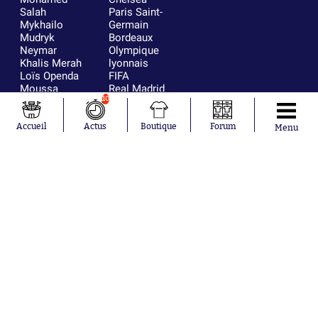
Salah
Paris Saint-
Mykhailo
Germain
Mudryk
Bordeaux
Neymar
Olympique
Khalis Merah
lyonnais
Loïs Openda
FIFA
Moussa
Real Madrid
Niakhaté
RC Strasbourg
10
Nicolás
AC Milan
Tagliafico
France
Accueil
Actus
Boutique
Forum
Menu
Pavel Šulc
RC Lens
Josh Maja
Gauthier Hein