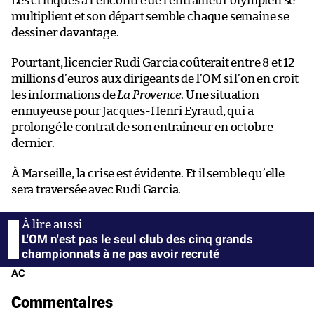
Les critiques à l’encontre de l’entraîneur olympien se
multiplient et son départ semble chaque semaine se
dessiner davantage.
Pourtant, licencier Rudi Garcia coûterait entre 8 et 12
millions d’euros aux dirigeants de l’OM si l’on en croit
les informations de
La Provence
. Une situation
ennuyeuse pour Jacques-Henri Eyraud, qui a
prolongé le contrat de son entraîneur en octobre
dernier.
À Marseille, la crise est évidente. Et il semble qu’elle
sera traversée avec Rudi Garcia.
L'OM n'est pas le seul club des cinq grands
championnats à ne pas avoir recruté
AC
Commentaires