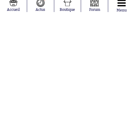
Loïs Openda
FIFA
Moussa
Real Madrid
Accueil
Actus
Boutique
Forum
Menu
Niakhaté
RC Strasbourg
Nicolás
AC Milan
Tagliafico
France
Pavel Šulc
RC Lens
Josh Maja
Gauthier Hein