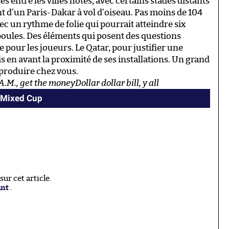
entre les villes hôtes, avec certains stades distants
t d’un Paris-Dakar à vol d’oiseau. Pas moins de 104
c un rythme de folie qui pourrait atteindre six
poules. Des éléments qui posent des questions
 pour les joueurs. Le Qatar, pour justifier une
s en avant la proximité de ses installations. Un grand
eproduire chez vous.
M., get the moneyDollar dollar bill, y all
I Mixed Cup
r cet article.
ant
.