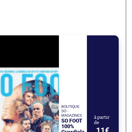
BOUTIQUE
SO -
MAGAZINES
à partir
SO FOOT
de
100%
11€
Guardiola