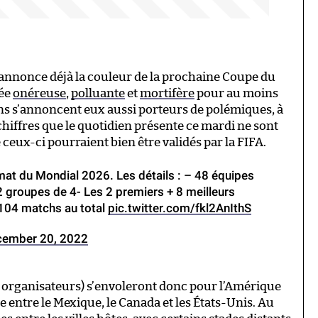
 annonce déjà la couleur de la prochaine Coupe du
lée
onéreuse
,
polluante
et
mortifère
pour au moins
s s’annoncent eux aussi porteurs de polémiques, à
s chiffres que le quotidien présente ce mardi ne sont
 ceux-ci pourraient bien être validés par la FIFA.
mat du Mondial 2026. Les détails : – 48 équipes
2 groupes de 4- Les 2 premiers + 8 meilleurs
- 104 matchs au total
pic.twitter.com/fkl2AnIthS
cember 20, 2022
s organisateurs) s’envoleront donc pour l’Amérique
 entre le Mexique, le Canada et les États-Unis. Au