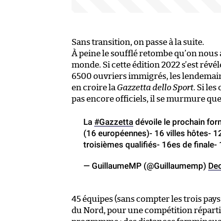
Sans transition, on passe à la suite.
À peine le soufflé retombe qu’on nous
monde. Si cette édition 2022 s’est révé
6500 ouvriers immigrés, les lendemain
en croire la
Gazzetta dello Sport
. Si le
pas encore officiels, il se murmure que
La
#Gazzetta
dévoile le prochain for
(16 européennes)- 16 villes hôtes- 1
troisièmes qualifiés- 16es de finale
— GuillaumeMP (@Guillaumemp)
De
45 équipes (sans compter les trois pay
du Nord, pour une compétition répartie