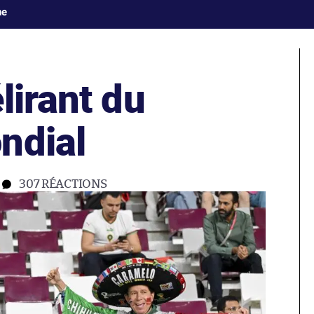
ne
lirant du
ndial
307
RÉACTIONS