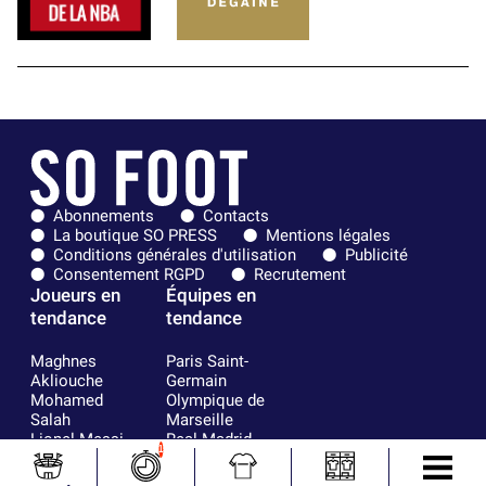
Abonnements
Contacts
La boutique SO PRESS
Mentions légales
Conditions générales d'utilisation
Publicité
Consentement RGPD
Recrutement
Joueurs en
Équipes en
tendance
tendance
Maghnes
Paris Saint-
Akliouche
Germain
Mohamed
Olympique de
Salah
Marseille
Lionel Messi
Real Madrid
1
Ferrán Torres
FIFA
Kilian Corredor
Olympique