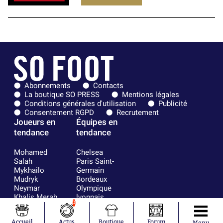
Abonnements
Contacts
La boutique SO PRESS
Mentions légales
Conditions générales d'utilisation
Publicité
Consentement RGPD
Recrutement
Joueurs en
Équipes en
tendance
tendance
Mohamed
Chelsea
Salah
Paris Saint-
Mykhailo
Germain
Mudryk
Bordeaux
Neymar
Olympique
Khalis Merah
lyonnais
0
Loïs Openda
FIFA
Moussa
Real Madrid
Accueil
Actus
Boutique
Forum