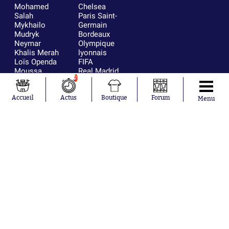
Mohamed
Chelsea
Salah
Paris Saint-
Mykhailo
Germain
Mudryk
Bordeaux
Neymar
Olympique
Khalis Merah
lyonnais
Loïs Openda
FIFA
Moussa
Real Madrid
2
Niakhaté
RC Strasbourg
Nicolás
AC Milan
Tagliafico
France
Accueil
Actus
Boutique
Forum
Menu
Pavel Šulc
RC Lens
Josh Maja
Gauthier Hein