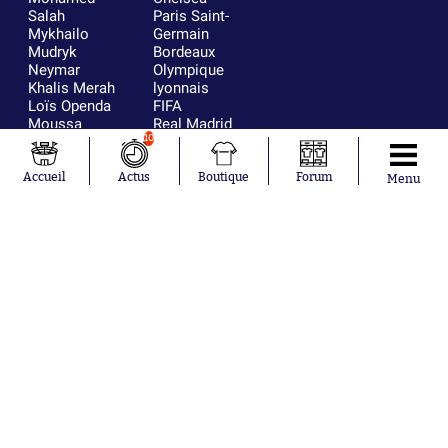
Salah
Paris Saint-
Mykhailo
Germain
Mudryk
Bordeaux
Neymar
Olympique
Khalis Merah
lyonnais
Loïs Openda
FIFA
Moussa
Real Madrid
Niakhaté
RC Strasbourg
10
Nicolás
AC Milan
Tagliafico
France
Accueil
Actus
Boutique
Forum
Menu
Pavel Šulc
RC Lens
Josh Maja
Gauthier Hein