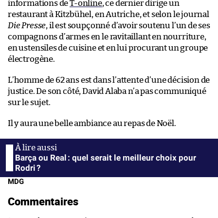
informations de
T-online
, ce dernier dirige un
restaurant à Kitzbühel, en Autriche, et selon le journal
Die Presse
, il est soupçonné d’avoir soutenu l’un de ses
compagnons d’armes en le ravitaillant en nourriture,
en ustensiles de cuisine et en lui procurant un groupe
électrogène.
L’homme de 62 ans est dans l’attente d’une décision de
justice. De son côté, David Alaba n’a pas communiqué
sur le sujet.
Il y aura une belle ambiance au repas de Noël.
Barça ou Real : quel serait le meilleur choix pour
Rodri ?
MDG
Commentaires