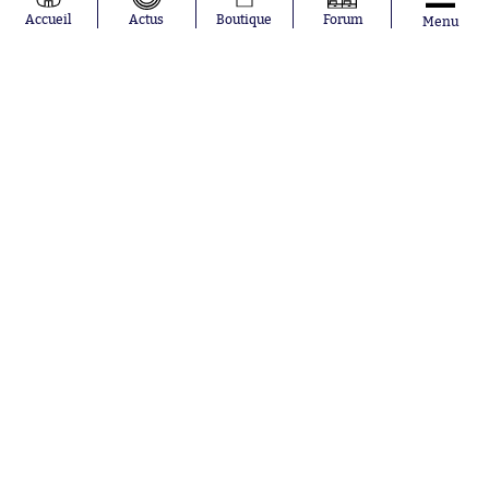
Julián Álvarez
FC Barcelone
Accueil
Actus
Boutique
Forum
Menu
Ferrán Torres
Argentine
Kilian Corredor
Olympique
Franco
lyonnais
Mastantuono
AS Monaco
Orel Mangala
RC Strasbourg
Rio Mavuba
Trabzonspor