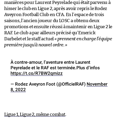
manières pour Laurent Peyrelade qui était parvenu à
hisser le club en Ligue 2, après avoir repris le Rodez
Aveyron Football Club en CFA. En l’espace de trois
saisons, l’ancien joueur du LOSC a obtenu deux
promotions et ensuite réussi à maintenir en Ligue 2 le
RAF. Le club a par ailleurs précisé qu’Emerick
Darbelet et le staff actuel
« prennent en charge l’équipe
première jusqu’à nouvel ordre. »
À contre-amour, l’aventure entre Laurent
Peyrelade et le RAF est terminée.Plus d’infos
https://t.co/R7BW2qmizz
— Rodez Aveyron Foot (@OfficielRAF)
November
8, 2022
Ligue 1, Ligue 2, même combat
.