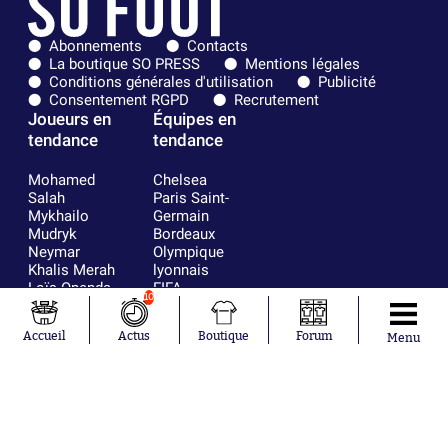
Abonnements
Contacts
La boutique SO PRESS
Mentions légales
Conditions générales d'utilisation
Publicité
Consentement RGPD
Recrutement
Joueurs en
Équipes en
tendance
tendance
Mohamed
Chelsea
Salah
Paris Saint-
Mykhailo
Germain
Mudryk
Bordeaux
Neymar
Olympique
Khalis Merah
lyonnais
Loïs Openda
FIFA
10
Moussa
Real Madrid
Niakhaté
RC Strasbourg
Accueil
Actus
Boutique
Forum
Menu
Nicolás
AC Milan
Tagliafico
France
Pavel Šulc
RC Lens
Josh Maja
Gauthier Hein