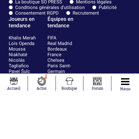
La boutique SO PRESS
Mentions légales
Conditions générales d'utilisation
Publicité
Consentement RGPD
Recrutement
Joueurs en
Équipes en
tendance
tendance
Khalis Merah
FIFA
Loïs Openda
Real Madrid
Moussa
Bordeaux
Niakhaté
France
Nicolás
Chelsea
Tagliafico
Paris Saint-
Pavel Šulc
Germain
Gauthier Hein
Olympique
1
Lionel Messi
lyonnais
Gonzalo
AC Milan
Accueil
Actus
Boutique
Forum
Menu
García Torres
RC Strasbourg
Gio Reyna
RC Lens
Leandro
Paredes