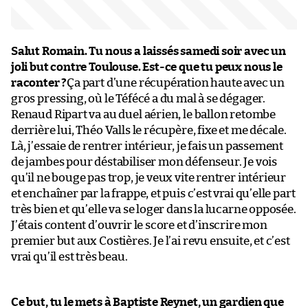
Salut Romain. Tu nous a laissés samedi soir avec un
joli but contre Toulouse. Est-ce que tu peux nous le
raconter ?
Ça part d’une récupération haute avec un
gros pressing, où le Téfécé a du mal à se dégager.
Renaud Ripart va au duel aérien, le ballon retombe
derrière lui, Théo Valls le récupère, fixe et me décale.
Là, j’essaie de rentrer intérieur, je fais un passement
de jambes pour déstabiliser mon défenseur. Je vois
qu’il ne bouge pas trop, je veux vite rentrer intérieur
et enchaîner par la frappe, et puis c’est vrai qu’elle part
très bien et qu’elle va se loger dans la lucarne opposée.
J’étais content d’ouvrir le score et d’inscrire mon
premier but aux Costières. Je l’ai revu ensuite, et c’est
vrai qu’il est très beau.
Ce but, tu le mets à Baptiste Reynet, un gardien que