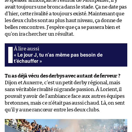
le speaker annonçait le résultat de Montpellier, il y
avait toujours une bronca dans le stade. Ça ne date pas
d’hier, cette rivalité a toujours existé. Maintenant que
les deux clubs sont au plus haut niveau, ça donne de
belles rencontres. J’espère que ça se passera bien et
qu’on ira chercher un résultat.
« Le jour J, tu n’as même pas besoin de
t’échauffer »
Tu as déjà vécu des derbys avec autant de ferveur ?
Dijon et Auxerre, c’est un petit derby régional, mais
sans véritable rivalité ni grande passion. À Lorient, il
pouvait y avoir de l’ambiance face aux autres équipes
bretonnes, mais ce n’était pas aussi chaud. Là, on sent
qu’il y a une rancœur entre les deux clubs.