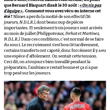
que Bernard Blaquart disait le 30 août :
«
On n’a pas
d’équipe
»
. Comment vous avez vécu en interne cet
été ?
Nîmes a perdu la moitié de son effectif
(16
joueurs, N.D.L.R.)
, dont beaucoup de pièces
importantes. Et seulement trois joueurs sont arrivés
au mois de juillet
(Philippoteaux, Ferhat et Martinez,
N.D.L.R.)
. Dans ces conditions, c’est normal de se faire
du souci. Le recrutement s’est bouclé tardivement,
certains transferts ont capoté, donc forcément il y a eu
une espèce d’affolement. On sentait cette tension.
Ceci dit, on a toujours bien travaillé pendant la
préparation, l’ambiance restait bonne et ça n’a pas
trop pesé sur les joueurs.