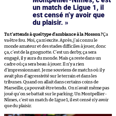
un match de Ligue 1, il
est censé n’y avoir que
du plaisir.
Tu t’attends à quel type d’ambiance à la Mosson ?
Ça
va être fou. Moi, ça m’excite. Après, j’ai connu le
monde amateur et des stades difficiles à jouer, donc
ça, c’est de la gnognotte. C’est un derby, ça sera
engagé, il y aura du monde. Mais ça reste dans un
cadre où ça sera beau à jouer. Il n’y a rien
d’impressionnant. Je me souviens de matchs où il y
avait plus d’agressivité sur le terrain et dans les
tribunes. Quand on allait dans certains coins de
Marseille, ça pouvait être tendu. On n’avait même pas
joué qu’on se battait sur le parking. Un Montpellier-
Nîmes, c’est un match de Ligue 1, il est censé n’y avoir
que du plaisir.