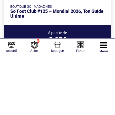
BOUTIQUE SO - MAGAZINES
So Foot Club #125 – Mondial 2026, Ton Guide
Ultime
à partir de
5.95€
10
Accueil
Actus
Boutique
Forum
Menu
Aujourd'hui à 18:04
Un maire turc veut offrir un terrain à
Salah pour ses petits-enfants
Mercato
Un gros salaire de l'OL part en prêt à
Getafe