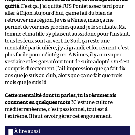
quitté.
C’est ça. J’ai quitté l’US Pontet assez tard pour
aller à Dijon. Aujourd’hui, ça me fait du bien de
retrouver ma région. Je vis à Nîmes, mais ça me
permet de voir mes proches quand je le souhaite. Ma
femme et ma fille s’y plaisent aussi donc pour l’instant,
tous les feux sont au vert. Le Sud, ça reste une
mentalité particulière, j’y ai grandi, et forcément, c’est
plus facile pour m’intégrer. À Nîmes, il y a un super
vestiaire et les gars m’ont tout de suite adopté. On s’est
compris directement. J’ai l’impression que ça fait dix
ans que je suis au club, alors que ça ne fait que trois
mois que je suis là.
Cette mentalité dont tu parles, tu la résumerais
comment en quelques mots ?
C’est une culture
méditerranéenne, c’est passionnel, tout est à
l’extrême. Il faut savoir gérer cet engouement.