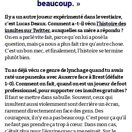
beaucoup.
Il y a un autre joueur expérimenté dans le vestiaire,
c’est Lucas Deaux. Comment a-t-il vécu
l’histoire des
insultes sur Twitter
, auxquelles sa mère a répondu ?
On en a parlé vite fait, parce qu’on lui a posé la
question, mais ça nous a plus fait rire qu’autre chose.
C’est un bon mec, et finalement, l’histoire se termine
plutôt bien.
Tu as déjà vécu ce genre de lynchage quand tu avais
raté une panenka avec Auxerre face à Brest (défaite
1-0). Comment on fait, quand on est un joueur de foot
professionnel, pour supporter ces insultes gratuites ?
Il faut se mettre dans sa bulle. Souvent, ceux qui
insultent aussi violemment sont derrière un écran,
rarement directement en face des gens. Des
courageux, il n’y en a pas beaucoup. C’est pour ça qu’il
ne faut pas prendre ça trop à cœur. Dans mon cas,
c’était plus pour l’équipe que ça me peinait. Sur le