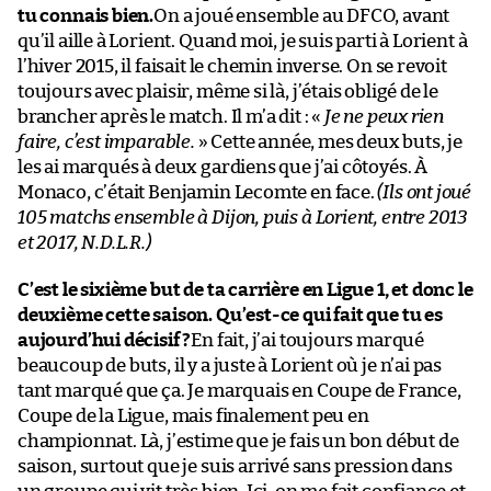
tu connais bien.
On a joué ensemble au DFCO, avant
qu’il aille à Lorient. Quand moi, je suis parti à Lorient à
l’hiver 2015, il faisait le chemin inverse. On se revoit
toujours avec plaisir, même si là, j’étais obligé de le
brancher après le match. Il m’a dit : «
Je ne peux rien
faire, c’est imparable.
» Cette année, mes deux buts, je
les ai marqués à deux gardiens que j’ai côtoyés. À
Monaco, c’était Benjamin Lecomte en face.
(Ils ont joué
105 matchs ensemble à Dijon, puis à Lorient, entre 2013
et 2017, N.D.L.R.)
C’est le sixième but de ta carrière en Ligue 1, et donc le
deuxième cette saison. Qu’est-ce qui fait que tu es
aujourd’hui décisif ?
En fait, j’ai toujours marqué
beaucoup de buts, il y a juste à Lorient où je n’ai pas
tant marqué que ça. Je marquais en Coupe de France,
Coupe de la Ligue, mais finalement peu en
championnat. Là, j’estime que je fais un bon début de
saison, surtout que je suis arrivé sans pression dans