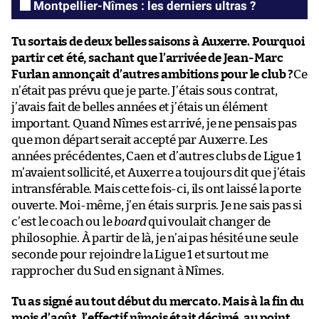
Montpellier-Nîmes : les derniers ultras ?
Tu sortais de deux belles saisons à Auxerre. Pourquoi
partir cet été, sachant que l’arrivée de Jean-Marc
Furlan annonçait d’autres ambitions pour le club ?
Ce
n’était pas prévu que je parte. J’étais sous contrat,
j’avais fait de belles années et j’étais un élément
important. Quand Nîmes est arrivé, je ne pensais pas
que mon départ serait accepté par Auxerre. Les
années précédentes, Caen et d’autres clubs de Ligue 1
m’avaient sollicité, et Auxerre a toujours dit que j’étais
intransférable. Mais cette fois-ci, ils ont laissé la porte
ouverte. Moi-même, j’en étais surpris. Je ne sais pas si
c’est le coach ou le
board
qui voulait changer de
philosophie. À partir de là, je n’ai pas hésité une seule
seconde pour rejoindre la Ligue 1 et surtout me
rapprocher du Sud en signant à Nîmes.
Tu as signé au tout début du mercato. Mais à la fin du
mois d’août, l’effectif nîmois était décimé, au point