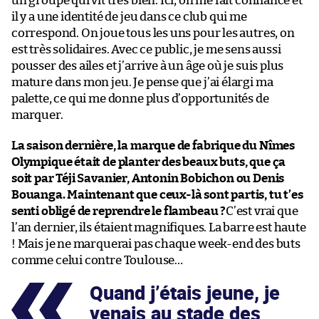
un groupe qui vit très bien. Ici, on me fait confiance et
il y a une identité de jeu dans ce club qui me
correspond. On joue tous les uns pour les autres, on
est très solidaires. Avec ce public, je me sens aussi
pousser des ailes et j’arrive à un âge où je suis plus
mature dans mon jeu. Je pense que j’ai élargi ma
palette, ce qui me donne plus d’opportunités de
marquer.
La saison dernière, la marque de fabrique du Nîmes
Olympique était de planter des beaux buts, que ça
soit par Téji Savanier, Antonin Bobichon ou Denis
Bouanga. Maintenant que ceux-là sont partis, tu t’es
senti obligé de reprendre le flambeau ?
C’est vrai que
l’an dernier, ils étaient magnifiques. La barre est haute
! Mais je ne marquerai pas chaque week-end des buts
comme celui contre Toulouse…
Quand j’étais jeune, je
venais au stade des