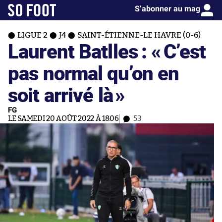
S’abonner au mag
LIGUE 2
J4
SAINT-ÉTIENNE-LE HAVRE (0-6)
Laurent Batlles : «
C’est
pas normal qu’on en
soit arrivé là
»
FG
LE SAMEDI 20 AOÛT 2022 À 18:06
53