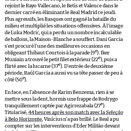
rejoint le Rayo Vallecano, le Betis et Valence dans le
dernier carré en éliminant le Real Madrid ce jeudi.
Plus agressifs, les Basques ont gagné la bataille du
milieu et multiplié les situations offensives. À l’image
de Luka Modrić, qui a perdu un nombre incalculable
de ballons, la Maison-Blanche a souffert. Dani Garcia
s’est procuré l’une des meilleures occasions en
e
obligeant Thibaut Courtois à la parade (9
). Iker
e
Muniain a trouvé le petit filet extérieur (22
), puis a
e
flirté avec la lucarne (37
). D’entrée de deuxième
période, Raúl García a aussi vu sa tête passer de peu à
e
côté (50
).
En face, en l’absence de Karim Benzema, rien à se
mettre sous la dent, hormis une frappe de Rodrygo
e
tranquillement captée par Agirrezabala (27
).
Titularisé,
44 heures après son match avec la
Seleção
à Belo Horizonte
, Vinícius n’a pas brillé. Le Real a pu
compter sur les interventions d’Eder Militão devant