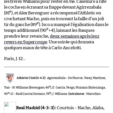
les frères Williams pour rester en vie. Casemiro a raté
le coche en écrasant sa frappe devant Agirrezabala
e
(81
), et Alex Berenguer a récompensé l’Athletic en
crochetant Nacho, puis en trouvant la faille d’un joli
e
tir du gauche (89
). Isco a manqué l’égalisation dans le
e
temps additionnel (90
+4), laissant les Basques
prendre leur revanche,
deux semaines après leur
revers en Supercoupe
. Une soirée qui donnera
quelques maux de tête à Carlo Ancelotti.
Paris, J-12…
Athletic Club (4-4-2) :
Agirrezabala – De Marcos, Yeray, Martínez,
e
Yuri – N. Williams (Berenguer, 46
), D. García, Vesga, Muniain (Balenziaga,
e
e
90
+2) – Raúl García (Serrano, 78
), I. Williams.
Entraîneur :
Marcelino.
Real Madrid (4-3-3) :
Courtois – Nacho, Alaba,