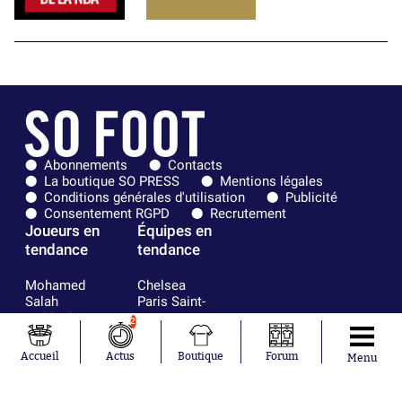
Abonnements
Contacts
La boutique SO PRESS
Mentions légales
Conditions générales d'utilisation
Publicité
Consentement RGPD
Recrutement
Joueurs en
Équipes en
tendance
tendance
Mohamed
Chelsea
Salah
Paris Saint-
Mykhailo
Germain
2
Mudryk
Bordeaux
Neymar
Olympique
Accueil
Actus
Boutique
Forum
Menu
Khalis Merah
lyonnais
Loïs Openda
FIFA
Moussa
Real Madrid