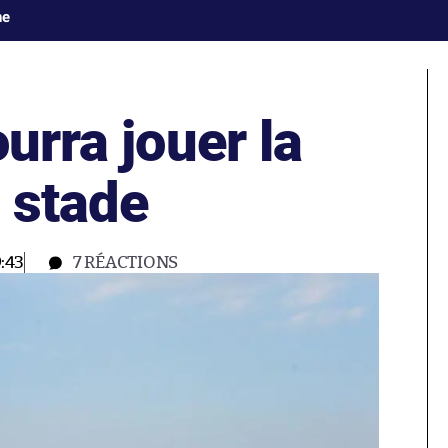
ne
urra jouer la
 stade
:43
7
RÉACTIONS