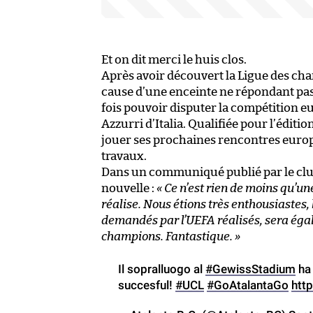
Et on dit merci le huis clos.
Après avoir découvert la Ligue des cham
cause d’une enceinte ne répondant pas 
fois pouvoir disputer la compétition e
Azzurri d’Italia. Qualifiée pour l’éditio
jouer ses prochaines rencontres europ
travaux.
Dans un communiqué publié par le club, 
nouvelle :
« Ce n’est rien de moins qu’un
réalise. Nous étions très enthousiastes,
demandés par l’UEFA réalisés, sera éga
champions. Fantastique. »
Il sopralluogo al
#GewissStadium
ha 
succesful!
#UCL
#GoAtalantaGo
htt