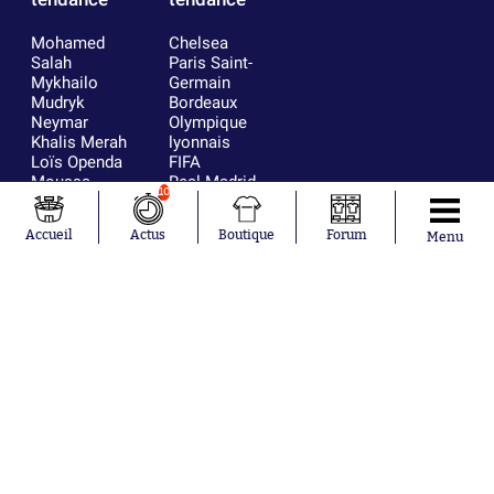
Mohamed
Chelsea
Salah
Paris Saint-
Mykhailo
Germain
Mudryk
Bordeaux
Neymar
Olympique
Khalis Merah
lyonnais
Loïs Openda
FIFA
Moussa
Real Madrid
10
Niakhaté
RC Strasbourg
Nicolás
AC Milan
Accueil
Actus
Boutique
Forum
Menu
Tagliafico
France
Pavel Šulc
RC Lens
Josh Maja
Gauthier Hein