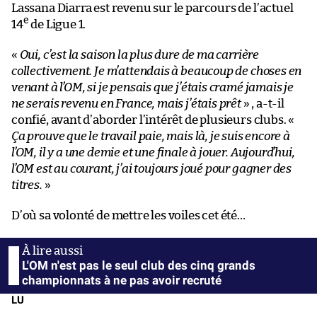
Lassana Diarra est revenu sur le parcours de l’actuel
e
14
de Ligue 1.
«
Oui, c’est la saison la plus dure de ma carrière
collectivement. Je m’attendais à beaucoup de choses en
venant à l’OM, si je pensais que j’étais cramé jamais je
ne serais revenu en France, mais j’étais prêt
» , a-t-il
confié, avant d’aborder l’intérêt de plusieurs clubs. «
Ça prouve que le travail paie, mais là, je suis encore à
l’OM, il y a une demie et une finale à jouer. Aujourd’hui,
l’OM est au courant, j’ai toujours joué pour gagner des
titres.
»
D’où sa volonté de mettre les voiles cet été…
L'OM n'est pas le seul club des cinq grands
championnats à ne pas avoir recruté
LU