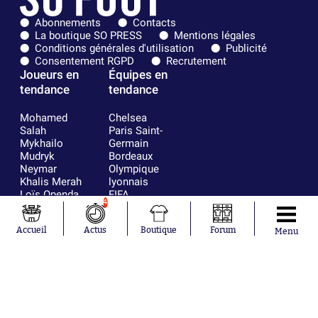
Abonnements
Contacts
La boutique SO PRESS
Mentions légales
Conditions générales d'utilisation
Publicité
Consentement RGPD
Recrutement
Joueurs en
Équipes en
tendance
tendance
Mohamed
Chelsea
Salah
Paris Saint-
Mykhailo
Germain
Mudryk
Bordeaux
Neymar
Olympique
Khalis Merah
lyonnais
Loïs Openda
FIFA
4
Moussa
Real Madrid
Niakhaté
RC Strasbourg
Accueil
Actus
Boutique
Forum
Nicolás
AC Milan
Menu
Tagliafico
France
Pavel Šulc
RC Lens
Josh Maja
Gauthier Hein