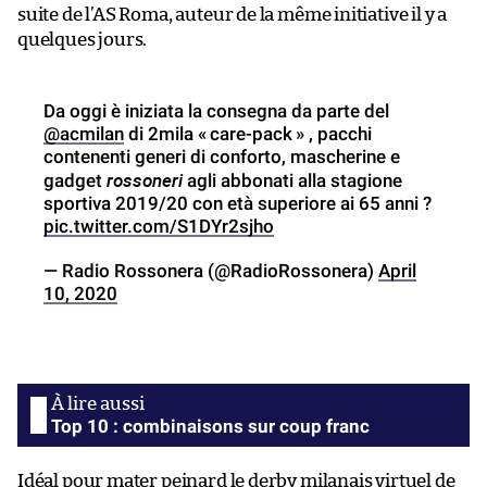
suite de l’AS Roma, auteur de la même initiative il y a
quelques jours.
Da oggi è iniziata la consegna da parte del
@acmilan
di 2mila « care-pack » , pacchi
contenenti generi di conforto, mascherine e
rossoneri
gadget
agli abbonati alla stagione
sportiva 2019/20 con età superiore ai 65 anni ?
pic.twitter.com/S1DYr2sjho
— Radio Rossonera (@RadioRossonera)
April
10, 2020
Top 10 : combinaisons sur coup franc
Idéal pour mater peinard
le derby milanais virtuel de