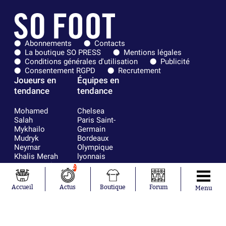
Abonnements
Contacts
La boutique SO PRESS
Mentions légales
Conditions générales d'utilisation
Publicité
Consentement RGPD
Recrutement
Joueurs en
Équipes en
tendance
tendance
Mohamed
Chelsea
Salah
Paris Saint-
Mykhailo
Germain
Mudryk
Bordeaux
Neymar
Olympique
Khalis Merah
lyonnais
Loïs Openda
FIFA
2
Moussa
Real Madrid
Niakhaté
RC Strasbourg
Accueil
Actus
Boutique
Forum
Menu
Nicolás
AC Milan
Tagliafico
France
Pavel Šulc
RC Lens
Josh Maja