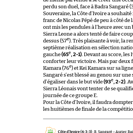
perdu son duel, face à Badra Sangaré (
Souveraine, la Côte d’Ivoire a souhait
franc de Nicolas Pépé de peu à côté de 
ont mis les pendules à l’heure avec u
Sierra Leone a alors tenté de faire cou
e
dessus (57
). Très plaisante à voir, la
septième réalisation en sélection nati
e
gauche
(65
, 2-1)
. Devant au score, le
conforter leur victoire. Mais par deux
e
Kamara (76
) et Kei Kamara sur sa ligne
Sangaré s’est blessé au genou sur une 
e
d’égaliser dans le but vide
(93
, 2-2)
. A
Sierra Léonais vont tenter de se qualifi
journée de ce groupe E.
Pour la Côte d’Ivoire, il faudra dompte
les huitièmes de finale de la compétiti
Côte d’Ivoire (4-3-3) :
B. Sangaré – Aurier, Bai