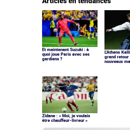
Articles en tendances
Et maintenant Suzuki : à
L'Athens Kall
quoi joue Paris avec ses
grand retour
gardiens ?
nouveaux mai
Zidane : « Moi, je voulais
être chauffeur-livreur »