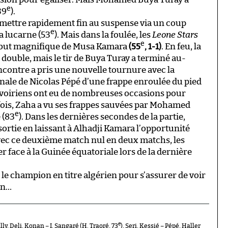
e
39
).
é mettre rapidement fin au suspense via un coup
e
la lucarne (53
). Mais dans la foulée, les
Leone Stars
e
n but magnifique de Musa Kamara
(55
, 1-1)
. En feu, la
p double, mais le tir de Buya Turay a terminé au-
 rencontre a pris une nouvelle tournure avec la
onale de Nicolas Pépé d’une frappe enroulée du pied
s Ivoiriens ont eu de nombreuses occasions pour
 fois, Zaha a vu ses frappes sauvées par Mohamed
e
 (83
). Dans les dernières secondes de la partie,
sortie en laissant à Alhadji Kamara l’opportunité
vec ce deuxième match nul en deux matchs, les
er face à la Guinée équatoriale lors de la dernière
r le champion en titre algérien pour s’assurer de voir
on…
e
lly, Deli, Konan – I. Sangaré (H. Traoré, 73
), Seri, Kessié – Pépé, Haller