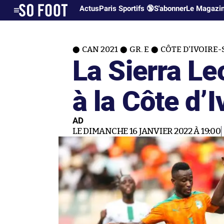
Actus
Paris Sportifs 🔞
S'abonner
Le Magazi
CAN 2021
GR. E
CÔTE D'IVOIRE-
La Sierra Le
à la Côte d’I
AD
LE DIMANCHE 16 JANVIER 2022 À 19:00