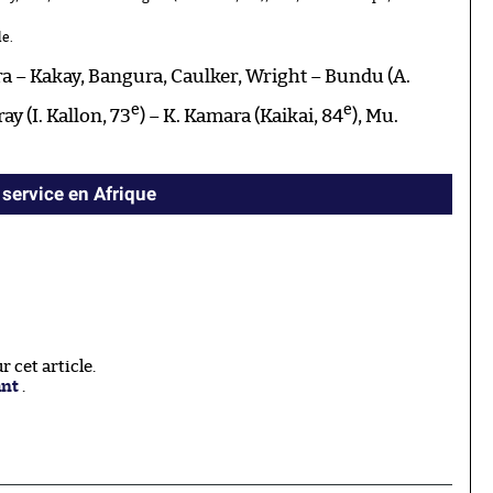
e.
 – Kakay, Bangura, Caulker, Wright – Bundu (A.
e
e
ay (I. Kallon, 73
) – K. Kamara (Kaikai, 84
), Mu.
service en Afrique
 cet article.
ant
.