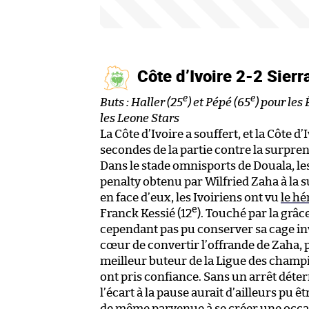
Côte d’Ivoire 2-2 Sier
e
e
Buts : Haller (25
) et Pépé (65
) pour les
les Leone Stars
La Côte d’Ivoire a souffert, et la Côte d’
secondes de la partie contre la surpre
Dans le stade omnisports de Douala, l
penalty obtenu par Wilfried Zaha à la 
en face d’eux, les Ivoiriens ont vu
le h
e
Franck Kessié (12
). Touché par la grâce
cependant pas pu conserver sa cage inv
cœur de convertir l’offrande de Zaha, 
meilleur buteur de la Ligue des cham
ont pris confiance. Sans un arrêt dét
l’écart à la pause aurait d’ailleurs pu 
de même parvenue à se créer une occa