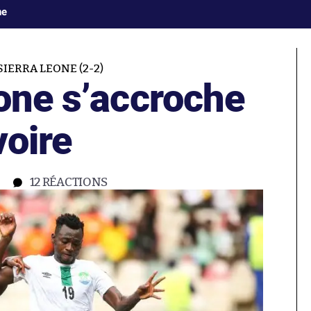
ne
SIERRA LEONE (2-2)
one s’accroche
voire
12
RÉACTIONS