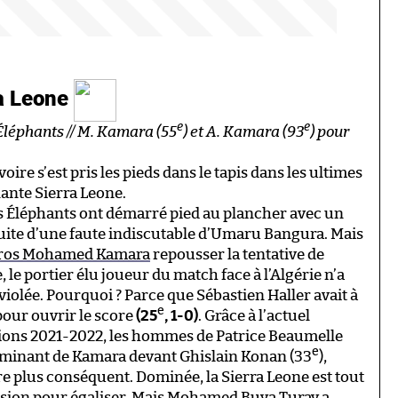
ra Leone
e
e
 Éléphants // M. Kamara (55
) et A. Kamara (93
) pour
Ivoire s’est pris les pieds dans le tapis dans les ultimes
nante Sierra Leone.
es Éléphants ont démarré pied au plancher avec un
suite d’une faute indiscutable d’Umaru Bangura. Mais
éros Mohamed Kamara
repousser la tentative de
, le portier élu joueur du match face à l’Algérie n’a
iolée. Pourquoi ? Parce que Sébastien Haller avait à
e
pour ouvrir le score
(25
, 1-0)
. Grâce à l’actuel
pions 2021-2022, les hommes de Patrice Beaumelle
e
erminant de Kamara devant Ghislain Konan (33
),
être plus conséquent. Dominée, la Sierra Leone est tout
sion pour égaliser. Mais Mohamed Buya Turay a