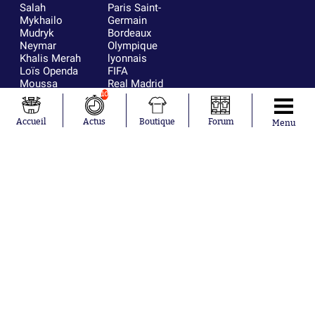
Salah
Paris Saint-
Mykhailo
Germain
Mudryk
Bordeaux
Neymar
Olympique
Khalis Merah
lyonnais
Loïs Openda
FIFA
Moussa
Real Madrid
Niakhaté
RC Strasbourg
10
Nicolás
AC Milan
Tagliafico
France
Accueil
Actus
Boutique
Forum
Menu
Pavel Šulc
RC Lens
Josh Maja
Gauthier Hein