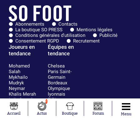
Abonnements
Contacts
La boutique SO PRESS
Mentions légales
Conditions générales d'utilisation
Publicité
Consentement RGPD
Recrutement
Joueurs en
Équipes en
tendance
tendance
Mohamed
Chelsea
Salah
Paris Saint-
Mykhailo
Germain
Mudryk
Bordeaux
Neymar
Olympique
Khalis Merah
lyonnais
Loïs Openda
FIFA
2
Moussa
Real Madrid
Niakhaté
RC Strasbourg
Accueil
Actus
Boutique
Forum
Menu
Nicolás
AC Milan
Tagliafico
France
Pavel Šulc
RC Lens
Josh Maja
Gauthier Hein