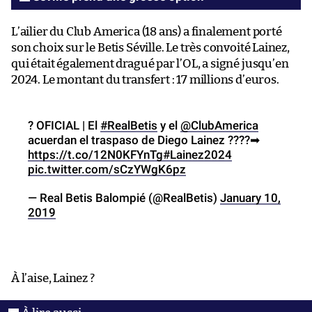
L’ailier du Club America (18 ans) a finalement porté
son choix sur le Betis Séville. Le très convoité Lainez,
qui était également dragué par l’OL, a signé jusqu’en
2024. Le montant du transfert : 17 millions d’euros.
? OFICIAL | El
#RealBetis
y el
@ClubAmerica
acuerdan el traspaso de Diego Lainez ????➡
https://t.co/12N0KFYnTg
#Lainez2024
pic.twitter.com/sCzYWgK6pz
— Real Betis Balompié (@RealBetis)
January 10,
2019
À l’aise, Lainez ?