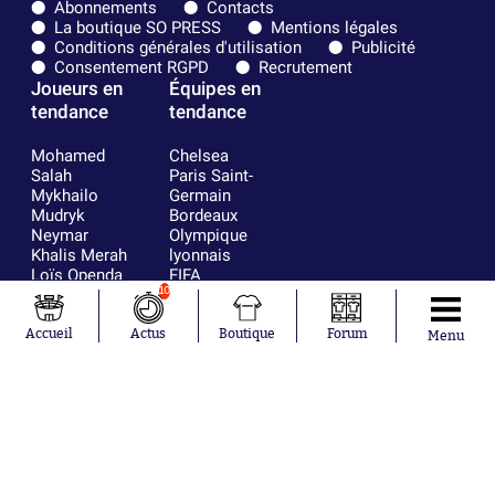
Abonnements
Contacts
La boutique SO PRESS
Mentions légales
Conditions générales d'utilisation
Publicité
Consentement RGPD
Recrutement
Joueurs en
Équipes en
tendance
tendance
Mohamed
Chelsea
Salah
Paris Saint-
Mykhailo
Germain
Mudryk
Bordeaux
Neymar
Olympique
Khalis Merah
lyonnais
Loïs Openda
FIFA
Moussa
Real Madrid
10
Niakhaté
RC Strasbourg
Nicolás
AC Milan
Accueil
Actus
Boutique
Forum
Menu
Tagliafico
France
Pavel Šulc
RC Lens
Josh Maja
Gauthier Hein