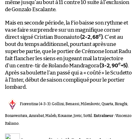
même jusqu’au bout à 11 contre 10 suite à l’exclusion
de Gonzalo Escalante.
Mais en seconde période, la Fio baisse son rythme et
va se faire surprendre sur un magnifique corner
e
direct signé Cristian Buonaiuto
(2-2, 68
)
. C’est au
bout du temps additionnel, pourtant après une
superbe partie, que le portier de Crémone Ionat Radu
fait flancher les siens en jugeant mal la trajectoire
e
d’un centre-tir de Rolando Mandragora
(3-2, 90
+5)
.
Après sa boulette l’an passé qui a « coûté » le Scudetto
à l’Inter, début de saison compliqué pour le portier
lombard.
Fiorentina (4-3-3): Gollini; Benassi, Milenkovic, Quarta, Biraghi;
Bonaventura, Amrabat, Maleh; Kouame, Jovic, Sottil.
Entraîneur :
Vincenzo
Italiano.