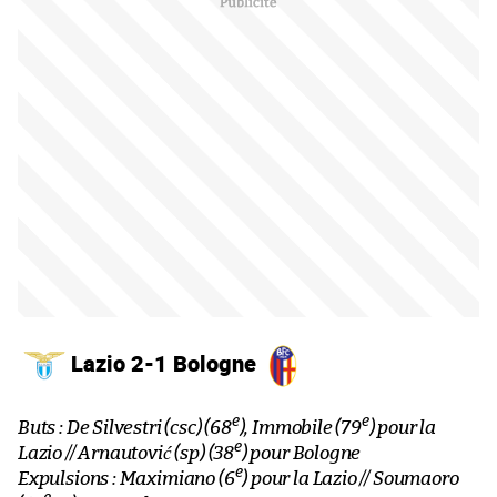
Lazio 2-1 Bologne
e
e
Buts : De Silvestri (csc) (68
), Immobile (79
) pour la
e
Lazio // Arnautović (sp) (38
) pour Bologne
e
Expulsions : Maximiano (6
) pour la Lazio // Soumaoro