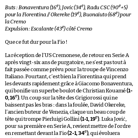
e
e
e
Buts : Bonaventura (16
), Jovic (34
), Radu CSC (90
+5)
e
e
pour la Fiorentina // Okereke (19
), Buonaiuto (68
) pour
la Cremo
e
Expulsion : Escalante (43
) côté Cremo
Que ce fut dur pour la Fio !
La réception de l’US Cremonese, de retour en Serie A
après vingt-six ans de purgatoire, ne s’est pas tout à
fait passée comme prévu pour la troupe de Vincenzo
Italiano. Pourtant, c’est bien la Fiorentina qui prend
les devants rapidement grâce à Giacomo Bonaventura,
qui bonifie un superbe boulot de Christian Kouamé
(1-
e
0, 16
)
. Un coup sur la tête des Grigiorossi qui ne
baissent pas les bras : dans la foulée, David Okereke,
l’ancien buteur de Venezia, claque un beau coup de
e
tête qui trompe Pierluigi Gollini
(1-1, 19
)
. Luka Jović,
pour sa première en Serie A, revient mettre de l’ordre
e
en remettant devant la Fio
(2-1, 34
)
, qui évoluera