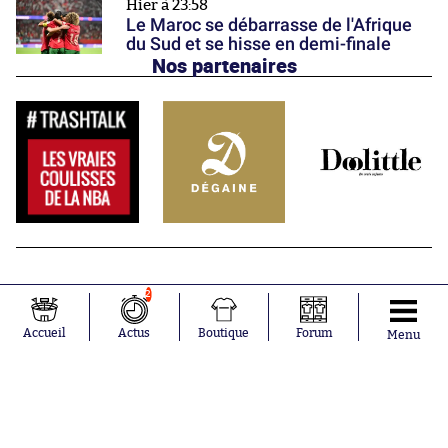
Hier à 23:58
Le Maroc se débarrasse de l'Afrique
du Sud et se hisse en demi-finale
Nos partenaires
2
Accueil
Actus
Boutique
Forum
Menu
Abonnements
Contacts
La boutique SO PRESS
Mentions légales
Conditions générales d'utilisation
Publicité
Consentement RGPD
Recrutement