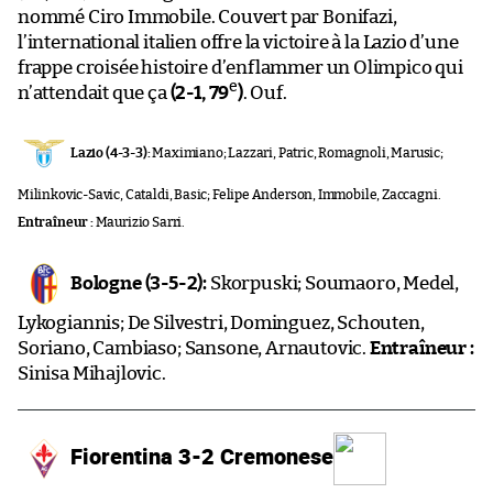
nommé Ciro Immobile. Couvert par Bonifazi,
l’international italien offre la victoire à la Lazio d’une
frappe croisée histoire d’enflammer un Olimpico qui
e
n’attendait que ça
(2-1, 79
)
. Ouf.
Lazio (4-3-3):
Maximiano; Lazzari, Patric, Romagnoli, Marusic;
Milinkovic-Savic, Cataldi, Basic; Felipe Anderson, Immobile, Zaccagni.
Entraîneur :
Maurizio Sarri.
Bologne (3-5-2):
Skorpuski; Soumaoro, Medel,
Lykogiannis; De Silvestri, Dominguez, Schouten,
Soriano, Cambiaso; Sansone, Arnautovic.
Entraîneur :
Sinisa Mihajlovic.
Fiorentina 3-2 Cremonese