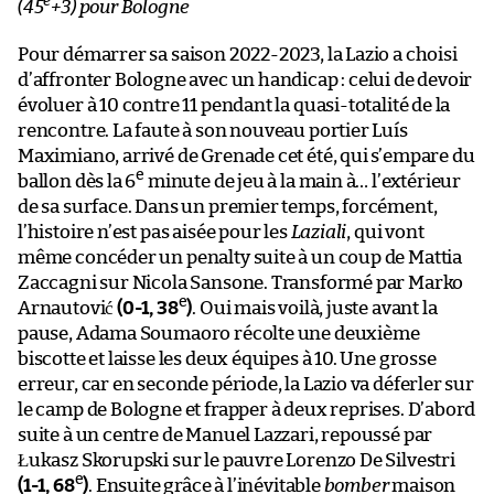
e
(45
+3) pour Bologne
Pour démarrer sa saison 2022-2023, la Lazio a choisi
d’affronter Bologne avec un handicap : celui de devoir
évoluer à 10 contre 11 pendant la quasi-totalité de la
rencontre. La faute à son nouveau portier Luís
Maximiano, arrivé de Grenade cet été, qui s’empare du
e
ballon dès la 6
minute de jeu à la main à… l’extérieur
de sa surface. Dans un premier temps, forcément,
l’histoire n’est pas aisée pour les
Laziali
, qui vont
même concéder un penalty suite à un coup de Mattia
Zaccagni sur Nicola Sansone. Transformé par Marko
e
Arnautović
(0-1, 38
)
. Oui mais voilà, juste avant la
pause, Adama Soumaoro récolte une deuxième
biscotte et laisse les deux équipes à 10. Une grosse
erreur, car en seconde période, la Lazio va déferler sur
le camp de Bologne et frapper à deux reprises. D’abord
suite à un centre de Manuel Lazzari, repoussé par
Łukasz Skorupski sur le pauvre Lorenzo De Silvestri
e
(1-1, 68
)
. Ensuite grâce à l’inévitable
bomber
maison