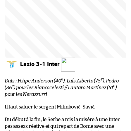
Lazio 3-1 Inter
e
e
Buts : Felipe Anderson (40
), Luís Alberto (75
), Pedro
e
e
(86
) pour les Biancocelesti // Lautaro Martínez (51
)
pour les Nerazzurri
Il faut saluer le sergent Milinković-Savić.
Du début à la fin, le Serbe a mis la misère à une Inter
pas assez créative et qui repart de Rome avec une