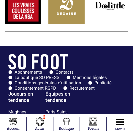
Abonnements
Contacts
La boutique SO PRESS
Mentions légales
Conditions générales d'utilisation
Publicité
Consentement RGPD
Recrutement
Joueurs en
Équipes en
tendance
tendance
Maghnes
Paris Saint-
Akliouche
Germain
0
Mohamed
Olympique de
Salah
Marseille
Accueil
Actus
Boutique
Forum
Menu