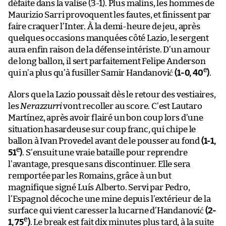
défaite dans la valise (3-1). Plus malins, les hommes de
Maurizio Sarri provoquent les fautes, et finissent par
faire craquer l’Inter. À la demi-heure de jeu, après
quelques occasions manquées côté Lazio, le sergent
aura enfin raison de la défense intériste. D’un amour
de long ballon, il sert parfaitement Felipe Anderson
e
qui n’a plus qu’à fusiller Samir Handanović
(1-0, 40
)
.
Alors que la Lazio poussait dès le retour des vestiaires,
les
Nerazzurri
vont recoller au score. C’est Lautaro
Martínez, après avoir flairé un bon coup lors d’une
situation hasardeuse sur coup franc, qui chipe le
ballon à Ivan Provedel avant de le pousser au fond
(1-1,
e
51
)
. S’ensuit une vraie bataille pour reprendre
l’avantage, presque sans discontinuer. Elle sera
remportée par les Romains, grâce à un but
magnifique signé Luís Alberto. Servi par Pedro,
l’Espagnol décoche une mine depuis l’extérieur de la
surface qui vient caresser la lucarne d’Handanović
(2-
e
1, 75
)
. Le break est fait dix minutes plus tard, à la suite