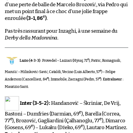
d’une perte de balle de Marcelo Brozović, via Pedro qui
met un point final à ce choc d’une jolie frappe
e
enroulée
(3-1, 86
)
.
Pas très rassurant pour Inzaghi, à une semaine du
Derby della Madonnina
.
e
Lazio (4-3-3)
: Provedel – Lazzari (Hysaj, 71
), Patric, Romagnoli,
e
Marušić – Milinković-Savić, Cataldi, Vecino (Luis Alberto, 57
) – Felipe
e
e
Anderson (Cancellieri, 84
), Immobile, Zaccagni (Pedro, 57
).
Entraîneur :
Maurizio Sarri.
Inter (3-5-2) :
Handanović – Škriniar, De Vrij,
e
Bastoni – Dumfries (Darmian, 69
), Barella (Correa,
e
e
77
), Brozović, Gagliardini (Çalhanoğlu, 77
), Dimarco
e
e
(Gosens, 69
) – Lukaku (Džeko, 69
), Lautaro Martínez.