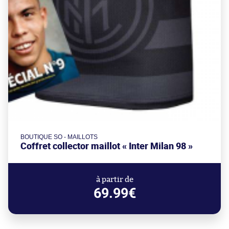
BOUTIQUE SO - MAILLOTS
Coffret collector maillot « Inter Milan 98 »
à partir de
69.99€