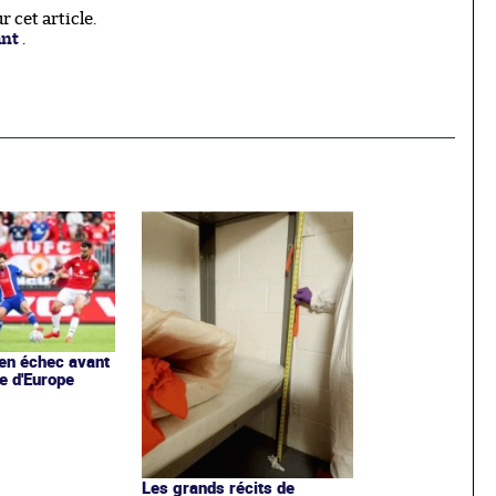
 cet article.
ant
.
en échec avant
e d'Europe
Les grands récits de