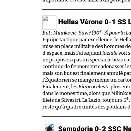
Hellas Vérone 0-1 SS 
e
But : Milinković-Savić (90
+3) pour la L
Équipe tactique par excellence, le Hella
mise en place militaire des hommes de 
d’espace, mais l’attaquant
laziale
voit s
ne proposera pas un spectacle beaucoup
continue de fermement cadenasser le te
mais son but est finalement annulé par 
l’Équatorien se mange même un carton 
Finalement, les
Biancocelesti
, plus en
dans le money time, alors que Milinkov
e
filets de Silvestri. La Lazio, toujours 6
,
reste qu’à quatre unités des poulains d
Sampdoria 0-2 SSC Na