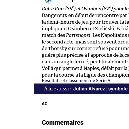
e
e
Buts : Ruiz (35
) et Osimhen (87
) pour l
Dangereux en début de rencontre par In
la demi-heure de jeu pour trouver la fa
impliquant Osimhen et Zieliński, Fabiá
match des
Partenopei
. Les Napolitain
le second acte, mais sont souvent broui
de Thorsby sur corner refusé pour une
guère plus précise à l’approche de la 
dans un angle fermé, peut finalement s
Voilà qui permet à Naples, défait par la
pour la course à la Ligue des champion
Résultats et classement de Serie A
Julián Alvarez : symbole
AC
Commentaires