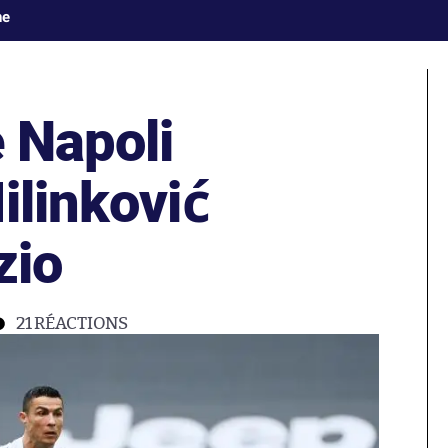
ne
e Napoli
ilinković
zio
21
RÉACTIONS