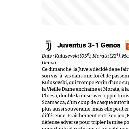
Juventus 3-1 Genoa
e
e
Buts : Kulusevski (05
), Morata (22
), M
Genoa
Ce dimanche, la Juve a décidé de se fai
son vis-à-vis dans une forêt de passe
Kulusevski, qui trompe Perin d’une su
la Vieille Dame enchaîne et Morata, à 
Chiesa, double la mise avec opportunis
Scamacca, d’un coup de casque autoritai
plus aussi souveraine, mais elle peut e
différence. Fraîchement entré en jeu,
défense adverse pour tripler la mise po
importante et reste ainsi à un petit poi