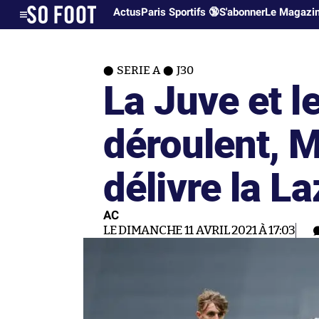
Actus
Paris Sportifs 🔞
S'abonner
Le Magazi
SERIE A
J30
La Juve et l
déroulent, M
délivre la La
AC
LE DIMANCHE 11 AVRIL 2021 À 17:03