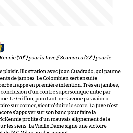
e
e
cKennie (70
) pour la Juve // Scamacca (22
) pour le
re plaisir. Illustration avec Juan Cuadrado, qui paume
ments de jambes. Le Colombien sert ensuite
perbe frappe en première intention. Très en jambes,
la conclusion d’un contre supersonique initié par
me. Le Griffon, pourtant, ne s’avoue pas vaincu.
re sur corner, vient réduire le score. La Juve n’est
ncore s’appuyer sur son banc pour faire la
 McKennie profite d’un mauvais alignement de la
ur les siens. La Vieille Dame signe une victoire
nt de l’AC Milan au classement.