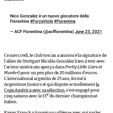
Nico Gonzalez è un nuovo giocatore della
Fiorentina
#ForzaViola
#Fiorentina
— ACF Fiorentina (@acffiorentina)
June 23, 2021
Ce mercredi, le club toscan a annoncé la signature de
l’ailier de Stuttgart Nicolás González (rien à voir avec
l’acteur américain aperçu dans
Pretty Little Liars
et
Murder
) pour un peu plus de 20 millions d’euros.
L’international argentin de 23 ans, formé à
Argentinos Juniors et qui dispute actuellement
la
Copa América avec sa sélection
, s’est engagé pour
e
cinq saisons avec le 13
du dernier championnat
italien.
Kaiser Franck a trouvé un collègue avec qui parler