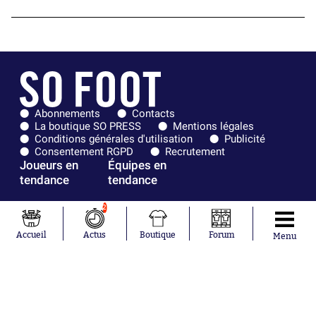
Abonnements
Contacts
La boutique SO PRESS
Mentions légales
Conditions générales d'utilisation
Publicité
Consentement RGPD
Recrutement
Joueurs en
Équipes en
tendance
tendance
Maghnes
Paris Saint-
2
Akliouche
Germain
Mohamed
Olympique de
Accueil
Actus
Boutique
Forum
Menu
Salah
Marseille
Lionel Messi
Real Madrid
Ferrán Torres
FIFA
Kilian Corredor
Olympique
Franco
lyonnais
Mastantuono
AS Monaco