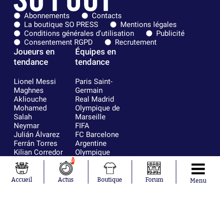
Abonnements
Contacts
La boutique SO PRESS
Mentions légales
Conditions générales d'utilisation
Publicité
Consentement RGPD
Recrutement
Joueurs en
Équipes en
tendance
tendance
Lionel Messi
Paris Saint-
Maghnes
Germain
Akliouche
Real Madrid
Mohamed
Olympique de
Salah
Marseille
Neymar
FIFA
Julián Álvarez
FC Barcelone
Ferrán Torres
Argentine
Kilian Corredor
Olympique
Franco
lyonnais
3
Mastantuono
AS Monaco
Orel Mangala
RC Strasbourg
Accueil
Actus
Boutique
Forum
Menu
Rio Mavuba
Trabzonspor