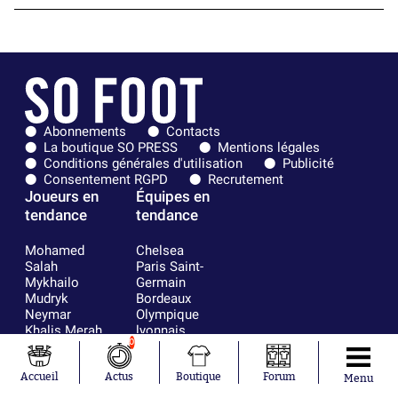
Abonnements
Contacts
La boutique SO PRESS
Mentions légales
Conditions générales d'utilisation
Publicité
Consentement RGPD
Recrutement
Joueurs en
Équipes en
tendance
tendance
Mohamed
Chelsea
Salah
Paris Saint-
Mykhailo
Germain
Mudryk
Bordeaux
Neymar
Olympique
Khalis Merah
lyonnais
0
Loïs Openda
FIFA
Moussa
Real Madrid
Niakhaté
RC Strasbourg
Accueil
Actus
Boutique
Forum
Menu
Nicolás
AC Milan