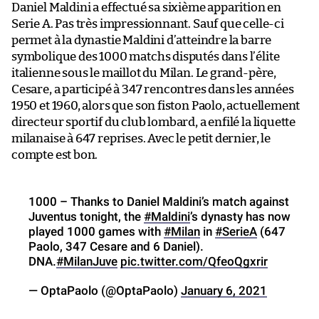
Daniel Maldini a effectué sa sixième apparition en
Serie A. Pas très impressionnant. Sauf que celle-ci
permet à la dynastie Maldini d’atteindre la barre
symbolique des 1000 matchs disputés dans l’élite
italienne sous le maillot du Milan. Le grand-père,
Cesare, a participé à 347 rencontres dans les années
1950 et 1960, alors que son fiston Paolo, actuellement
directeur sportif du club lombard, a enfilé la liquette
milanaise à 647 reprises. Avec le petit dernier, le
compte est bon.
1000 – Thanks to Daniel Maldini’s match against
Juventus tonight, the
#Maldini
’s dynasty has now
played 1000 games with
#Milan
in
#SerieA
(647
Paolo, 347 Cesare and 6 Daniel).
DNA.
#MilanJuve
pic.twitter.com/QfeoQgxrir
— OptaPaolo (@OptaPaolo)
January 6, 2021