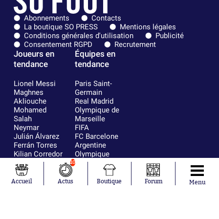
Abonnements
Contacts
La boutique SO PRESS
Mentions légales
Conditions générales d'utilisation
Publicité
Consentement RGPD
Recrutement
Joueurs en
Équipes en
tendance
tendance
Lionel Messi
Paris Saint-
Maghnes
Germain
Akliouche
Real Madrid
Mohamed
Olympique de
Salah
Marseille
Neymar
FIFA
Julián Álvarez
FC Barcelone
Ferrán Torres
Argentine
Kilian Corredor
Olympique
Franco
lyonnais
10
Mastantuono
AS Monaco
Orel Mangala
RC Strasbourg
Accueil
Actus
Boutique
Forum
Menu
Rio Mavuba
Trabzonspor