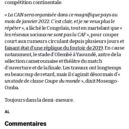
compétition continentale.
« La CAN sera organisée dans ce magnifique pays au
mois de janvier 2022. C’est clair, et je ne veux plus le
répéter »
, a lâché le Congolais, tout en martelant que
«
les réseaux sociaux ne sont pas la CAF »
, pour couper
court aux rumeurs circulant depuis plusieurs jours et
faisant état d’une réplique du foutoir de 2019
. En cause
notamment, le stade d’Olembé à Yaoundé, antre de la
sélection camerounaise et théâtre du match
d’ouverture et de la finale. Les travaux ont longtemps
eu beaucoup de retard, mais il s’agirait désormais d’
«
un stade de classe Coupe du monde »
, dixit Mosengo-
Omba.
Toujours dans la demi-mesure.
AL
Commentaires