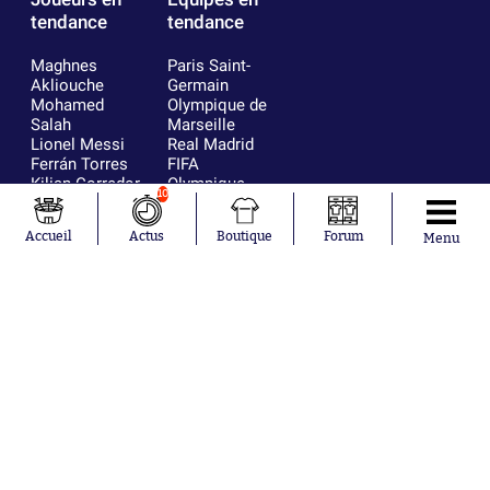
tendance
tendance
Maghnes
Paris Saint-
Akliouche
Germain
Mohamed
Olympique de
Salah
Marseille
Lionel Messi
Real Madrid
Ferrán Torres
FIFA
Kilian Corredor
Olympique
10
Franco
lyonnais
Mastantuono
AS Monaco
Accueil
Actus
Boutique
Forum
Menu
Orel Mangala
FC Barcelone
Rio Mavuba
Argentine
Rodri
RC Strasbourg
Mika Godts
Trabzonspor