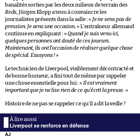
banalités sorties par les deux milieux de terrain des
Reds
, Jürgen Klopp a tenu à convaincre les
journalistes présents dans la salle : «
Je ne sens pas de
pression. Je sens une occasion.
» L’entraîneur allemand
continue en expliquant : «
Quand je suis venu ici,
quelques personnes ont douté de ces joueurs.
Maintenant, ils ont l’occasion de réaliser quelque chose
de spécial. Essayons !
»
Le technicien de Liverpool, visiblement décontracté et
de bonne humeur, a fini tout de même par rappeler
une chose essentielle pour lui : «
Il est vraiment
important que je ne lise rien de ce qu’écrit la presse.
»
Histoire de ne pas se rappeler ce qu’il a dit la veille ?
Liverpool se renforce en défense
AJ