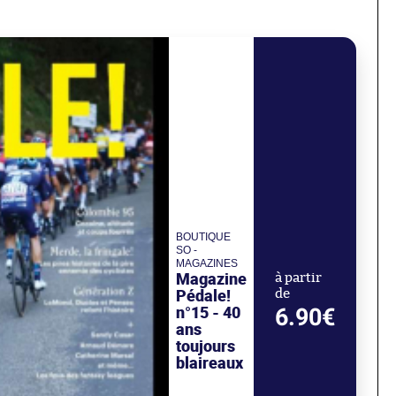
BOUTIQUE
SO -
MAGAZINES
Magazine
à partir
Pédale!
de
n°15 - 40
6.90€
ans
toujours
blaireaux