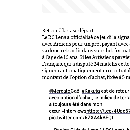
Retour à la case départ.
Le RC Lens a officialisé ce jeudi la si
avec Amiens pour un prêt payant avec o
va donc rebondir dans son club formate
à l’âge de 16 ans. Si les Artésiens parv
Français, qui a disputé 24 matchs cette
signera automatiquement un contrat de t
montant de l’option d’achat, fixée à 5 m
#Mercato
Gaël
#Kakuta
est de retour
avec option d’achat, le milieu de ter
a toujours été dans mon
cœur »Interviews
https://t.co/4Udc
pic.twitter.com/6ZXA4kAFQt