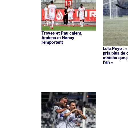
Troyes et Pau calent,
Amiens et Nancy
l'emportent
Loïc Puyo : «
pris plus de 
matchs que p
l’an »