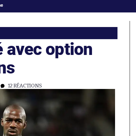
ne
é avec option
ns
12
RÉACTIONS