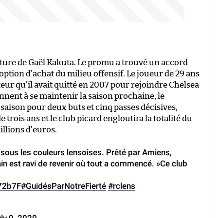
gnature de Gaël Kakuta. Le promu a trouvé un accord
ption d’achat du milieu offensif. Le joueur de 29 ans
ur qu’il avait quitté en 2007 pour rejoindre Chelsea
iennent à se maintenir la saison prochaine, le
 saison pour deux buts et cinq passes décisives,
rois ans et le club picard engloutira la totalité du
illions d’euros.
 sous les couleurs lensoises. Prêté par Amiens,
rain est ravi de revenir où tout a commencé. »Ce club
572b7F
#GuidésParNotreFierté
#rclens