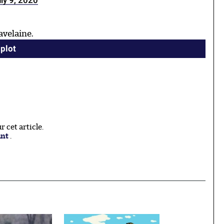
ly 9, 2020
avelaine.
plot
 cet article.
ant
.