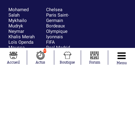
Mohamed
Chelsea
Salah
Paris Saint-
Mykhailo
Germain
Mudryk
Bordeaux
Neymar
Olympique
Khalis Merah
lyonnais
Loïs Openda
FIFA
Moussa
Real Madrid
10
Niakhaté
RC Strasbourg
Nicolás
AC Milan
Accueil
Actus
Boutique
Forum
Menu
Tagliafico
France
Pavel Šulc
RC Lens
Josh Maja
Gauthier Hein