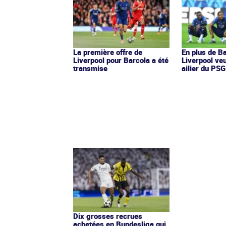
La première offre de
En plus de Ba
Liverpool pour Barcola a été
Liverpool veu
transmise
ailier du PSG
Dix grosses recrues
achetées en Bundesliga qui