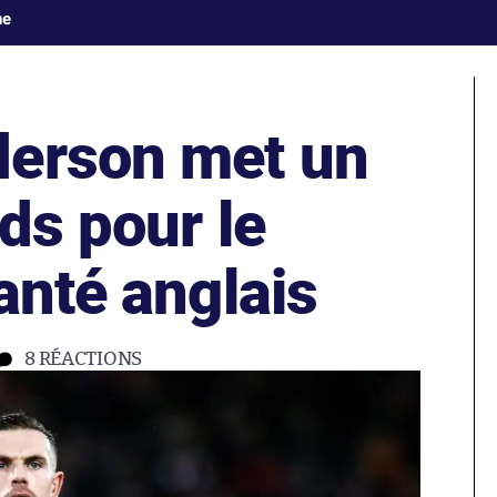
ne
derson met un
ds pour le
anté anglais
8
RÉACTIONS