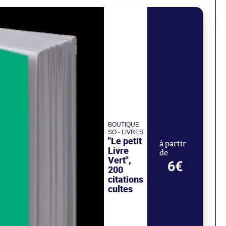
BOUTIQUE
SO - LIVRES
"Le petit
à partir
Livre
de
Vert",
6€
200
citations
cultes