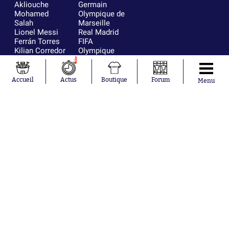
Akliouche
Germain
Mohamed
Olympique de
Salah
Marseille
Lionel Messi
Real Madrid
Ferrán Torres
FIFA
Kilian Corredor
Olympique
Franco
lyonnais
1
Mastantuono
AS Monaco
Orel Mangala
FC Barcelone
Accueil
Actus
Boutique
Forum
Menu
Rio Mavuba
Argentine
Rodri
RC Strasbourg
Mika Godts
Trabzonspor