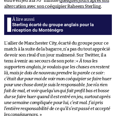
entré en jeu à la 70
minute
quelques jours après son
altercation avec son coéquipier Raheem Sterling
.
Sterling écarté du groupe anglais pour la
réception du Monténégro
L’ailier de Manchester City, écarté du groupe pour ce
match à la suite de la bagarre, n’a pas du tout apprécié
de voir son rival d’un jour malmené. Sur Twitter, il a
tenu à venir au secours de son pote : «
À tous les
supporters anglais, je voulais que les choses en restent
là, mais je dois de nouveau prendre la parole ce soir :
c’était dur pour moi de voir mon coéquipier se faire huer
pour une chose dont je suis le responsable. Joe n’a rien
fait de mal, et voir quelqu’un qui fait profil bas et bosse
dur se faire huer quand il est entré en jeu, surtout après
une semaine compliquée pour lui, c’est mal. J’ai pris
l’entière responsabilité de ce qu’il s’est passé et accepté
les conséquences.
»