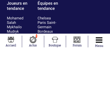
Joueurs en
Équipes en
tendance
tendance
Mohamed
Chelsea
Salah
Paris Saint-
Mykhailo
Germain
Mudryk
Bordeaux
Neymar
Olympique
2
Khalis Merah
lyonnais
Loïs Openda
FIFA
Accueil
Actus
Boutique
Forum
Menu
Moussa
Real Madrid
Niakhaté
RC Strasbourg
Nicolás
AC Milan
Tagliafico
France
Pavel Šulc
RC Lens
Josh Maja
Gauthier Hein