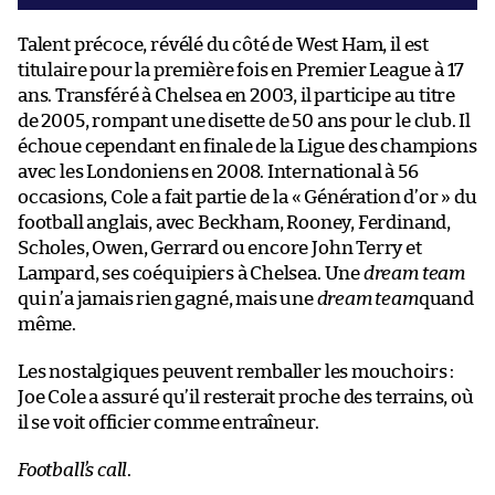
Talent précoce, révélé du côté de West Ham, il est
titulaire pour la première fois en Premier League à 17
ans. Transféré à Chelsea en 2003, il participe au titre
de 2005, rompant une disette de 50 ans pour le club. Il
échoue cependant en finale de la Ligue des champions
avec les Londoniens en 2008. International à 56
occasions, Cole a fait partie de la « Génération d’or » du
football anglais, avec Beckham, Rooney, Ferdinand,
Scholes, Owen, Gerrard ou encore John Terry et
Lampard, ses coéquipiers à Chelsea. Une
dream team
qui n’a jamais rien gagné, mais une
dream team
quand
même.
Les nostalgiques peuvent remballer les mouchoirs :
Joe Cole a assuré qu’il resterait proche des terrains, où
il se voit officier comme entraîneur.
Football’s call
.