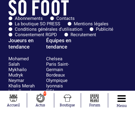
Abonnements
Contacts
La boutique SO PRESS
Mentions légales
Conditions générales d'utilisation
Publicité
Consentement RGPD
Recrutement
Joueurs en
Équipes en
tendance
tendance
Mohamed
Chelsea
Salah
Paris Saint-
Mykhailo
Germain
Mudryk
Bordeaux
Neymar
Olympique
Khalis Merah
lyonnais
Loïs Openda
FIFA
10
Moussa
Real Madrid
Niakhaté
RC Strasbourg
Accueil
Actus
Boutique
Forum
Menu
Nicolás
AC Milan
Tagliafico
France
Pavel Šulc
RC Lens
Josh Maja
Gauthier Hein